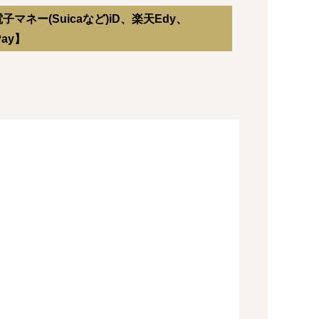
ネー(Suicaなど)iD、楽天Edy、
Pay】