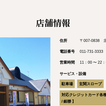
店舗情報
住所
〒007-083
電話番号
011-731-3333
営業時間
11：00 〜 2
サービス・設備
駐車場
玄関スロープ
対応クレジットカード各種【Visa /
/ 銀聯 】