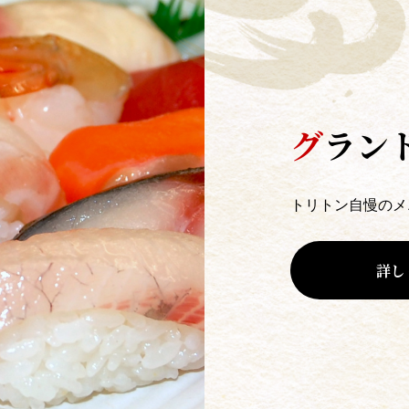
グ
ラン
トリトン自慢のメ
詳し